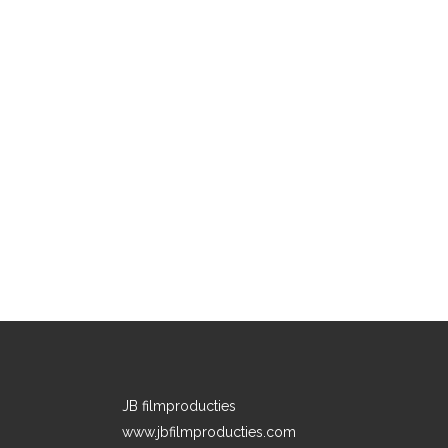
JB filmproducties
www.jbfilmproducties.com