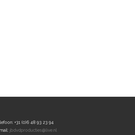
lefoon: +31 (0)6 48 93 23 94
mail:
jbdvdproducties@live.nl