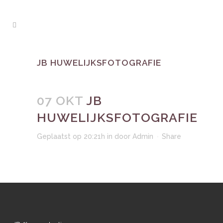
JB HUWELIJKSFOTOGRAFIE
07 OKT
JB
HUWELIJKSFOTOGRAFIE
Geplaatst op 20:21h
in
door
Admin
Share