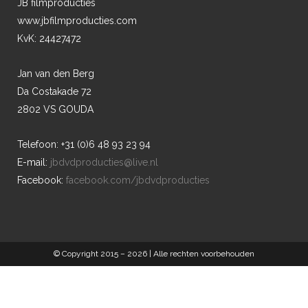
JB filmproducties
www.jbfilmproducties.com
KvK: 24427472
Jan van den Berg
Da Costakade 72
2802 VS GOUDA
Telefoon: +31 (0)6 48 93 23 94
E-mail:
jbdvdproducties@live.nl
Facebook:
facebook.com/jbdvdproducties
© Copyright 2015 –
2026 | Alle rechten voorbehouden