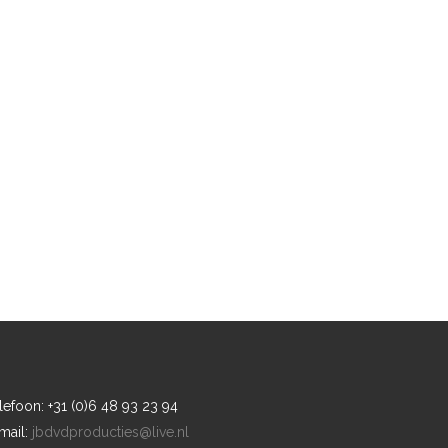
lefoon: +31 (0)6 48 93 23 94
mail:
jbdvdproducties@live.nl