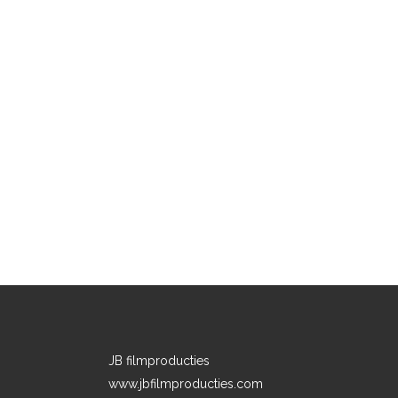
JB filmproducties
www.jbfilmproducties.com