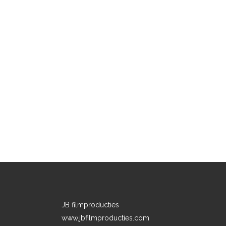
JB filmproducties
www.jbfilmproducties.com