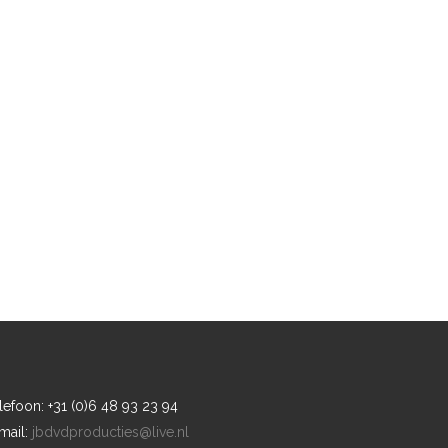
lefoon: +31 (0)6 48 93 23 94
mail:
jbdvdproducties@live.nl