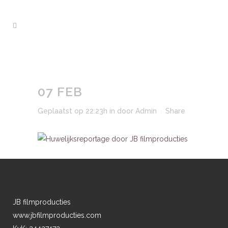
07 FEB
Geplaatst op 22:23h
in
door
Admin
Share
JB filmproducties
www.jbfilmproducties.com