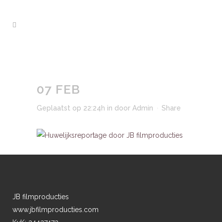
07 FEB
Geplaatst op 22:24h
in
door
Admin
Share
JB filmproducties
www.jbfilmproducties.com