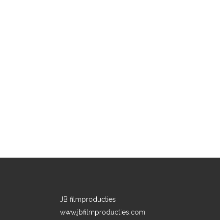
JB filmproducties
www.jbfilmproducties.com