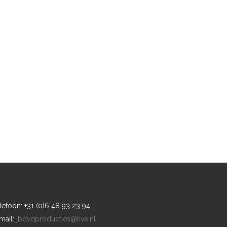
lefoon: +31 (0)6 48 93 23 94
mail:
jbdvdproducties@live.nl