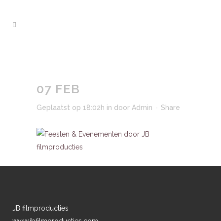
07 FEB
Geplaatst op 18:02h
in
door
Admin
Share
JB filmproducties