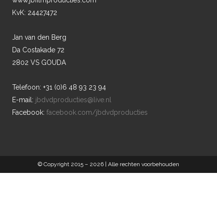
www.jbfilmproducties.com
KvK: 24427472
Jan van den Berg
Da Costakade 72
2802 VS GOUDA
Telefoon: +31 (0)6 48 93 23 94
E-mail:
jbdvdproducties@live.nl
Facebook:
facebook.com/jbdvdproducties
© Copyright 2015 –
2026 | Alle rechten voorbehouden