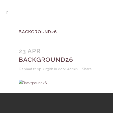
BACKGROUND26
23 APR
BACKGROUND26
Geplaatst op 21:38h
in
door
Admin
Share