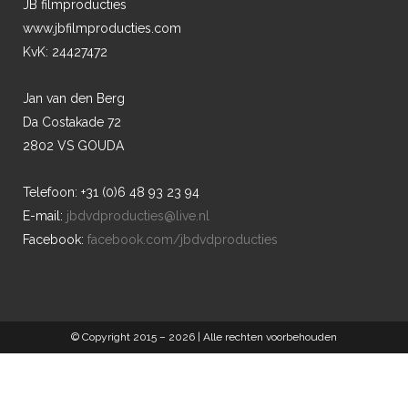
JB filmproducties
www.jbfilmproducties.com
KvK: 24427472
Jan van den Berg
Da Costakade 72
2802 VS GOUDA
Telefoon: +31 (0)6 48 93 23 94
E-mail:
jbdvdproducties@live.nl
Facebook:
facebook.com/jbdvdproducties
© Copyright 2015 –
2026 | Alle rechten voorbehouden